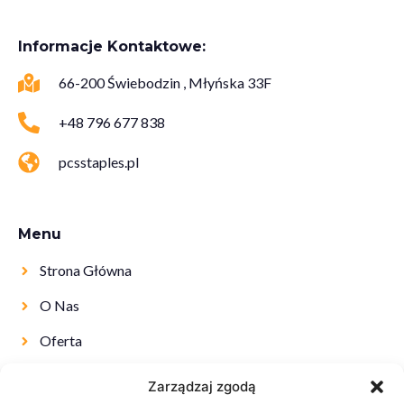
Informacje Kontaktowe:
66-200 Świebodzin , Młyńska 33F
+48 796 677 838
pcsstaples.pl
Menu
Strona Główna
O Nas
Oferta
Kontakt
Zarządzaj zgodą