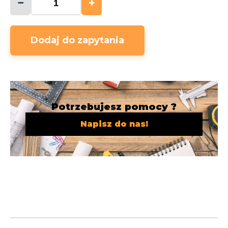
−
+
Dodaj do zapytania
Potrzebujesz pomocy ?
Napisz do nas!