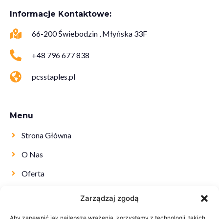
Informacje Kontaktowe:
66-200 Świebodzin , Młyńska 33F
+48 796 677 838
pcsstaples.pl
Menu
Strona Główna
O Nas
Oferta
Kontakt
Zarządzaj zgodą
Aby zapewnić jak najlepsze wrażenia, korzystamy z technologii, takich