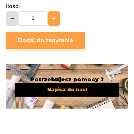
Ilość:
−
+
Dodaj do zapytania
Potrzebujesz pomocy ?
Napisz do nas!