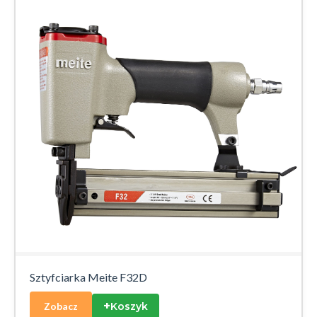
Sztyfciarka Meite F32D
+
Koszyk
Zobacz