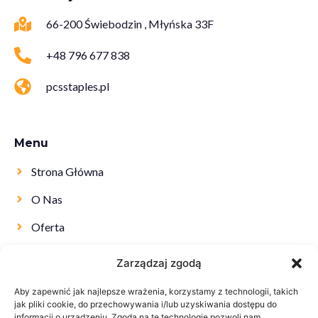
66-200 Świebodzin , Młyńska 33F
+48 796 677 838
pcsstaples.pl
Menu
Strona Główna
O Nas
Oferta
Kontakt
Zarządzaj zgodą
Aby zapewnić jak najlepsze wrażenia, korzystamy z technologii, takich
jak pliki cookie, do przechowywania i/lub uzyskiwania dostępu do
informacji o urządzeniu. Zgoda na te technologie pozwoli nam