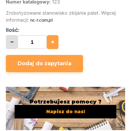
Numer katalogowy:
123
Zrobotyzowane stanowisko zbijania palet. Więcej
informacji:
nc-r.com.pl
Ilość:
−
+
Dodaj do zapytania
Potrzebujesz pomocy ?
Napisz do nas!